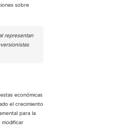
aciones sobre
al representan
nversionistas
uestas económicas
ado el crecimiento
damental para la
 modificar