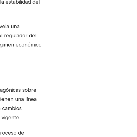
a estabilidad del
evela una
ol regulador del
régimen económico
tagónicas sobre
ienen una línea
n cambios
 vigente.
proceso de