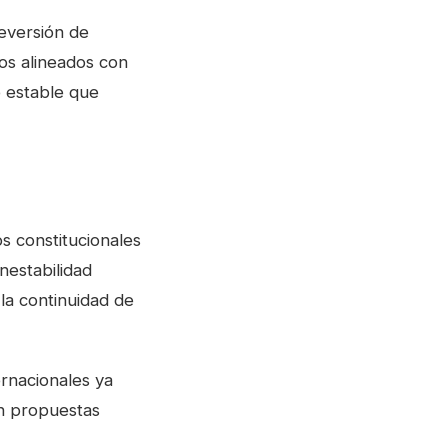
eversión de
los alineados con
o estable que
s constitucionales
nestabilidad
 la continuidad de
ernacionales ya
on propuestas