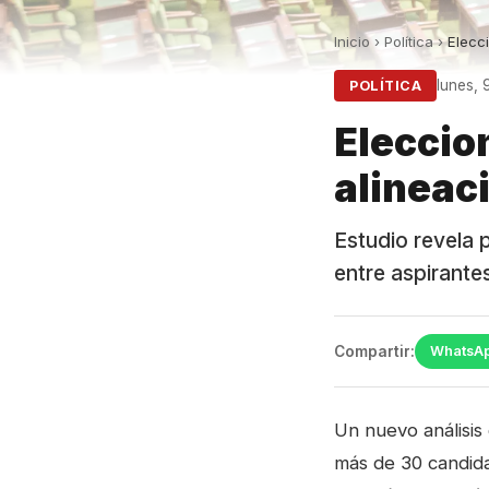
Inicio
›
Política
›
Elecc
lunes,
POLÍTICA
Eleccio
alineac
Estudio revela 
entre aspirante
Compartir:
WhatsA
Un nuevo análisis
más de 30 candida