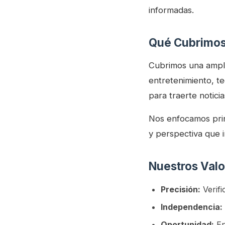
informadas.
Qué Cubrimo
Cubrimos una ampli
entretenimiento, te
para traerte notici
Nos enfocamos prin
y perspectiva que i
Nuestros Valo
Precisión:
Verifi
Independencia:
Oportunidad:
En