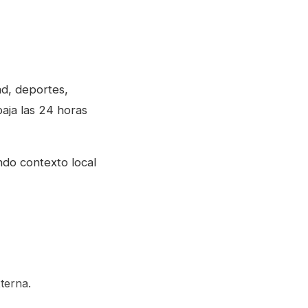
ad, deportes,
baja las 24 horas
ndo contexto local
xterna.