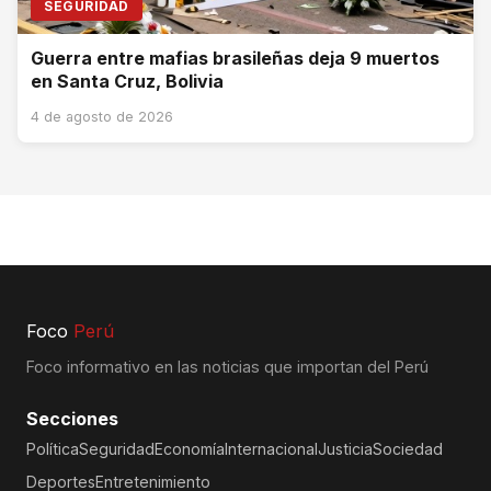
SEGURIDAD
Guerra entre mafias brasileñas deja 9 muertos
en Santa Cruz, Bolivia
4 de agosto de 2026
Foco
Perú
Foco informativo en las noticias que importan del Perú
Secciones
Política
Seguridad
Economía
Internacional
Justicia
Sociedad
Deportes
Entretenimiento