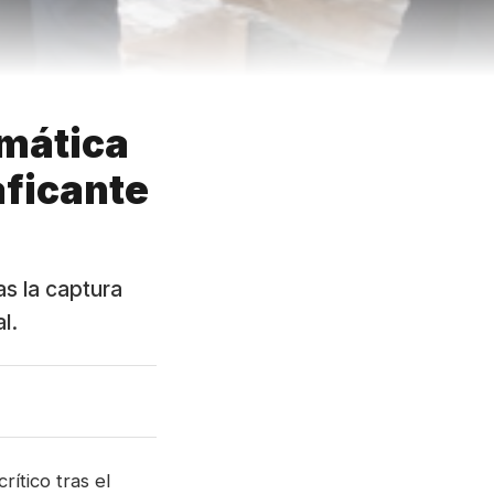
omática
aficante
as la captura
l.
ítico tras el