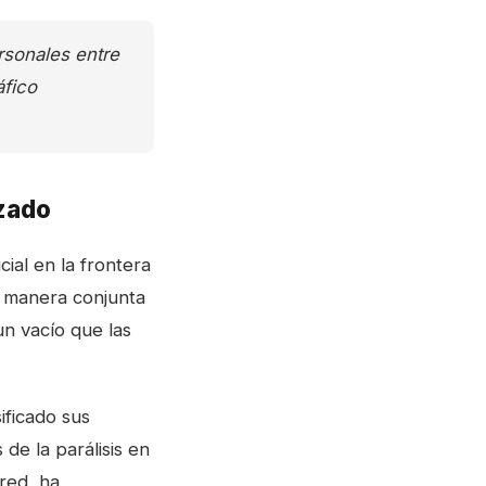
rsonales entre
áfico
izado
cial en la frontera
e manera conjunta
n vacío que las
ificado sus
 de la parálisis en
 red, ha