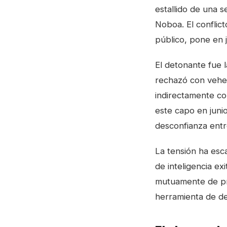
estallido de una s
Noboa. El conflict
público, pone en 
El detonante fue l
rechazó con vehem
indirectamente con
este capo en juni
desconfianza entr
La tensión ha esc
de inteligencia ex
mutuamente de pro
herramienta de des