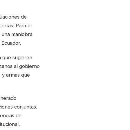
nuaciones de
etas. Para el
es una maniobra
e Ecuador.
ia que sugieren
rcanos al gobierno
o y armas que
generado
iones conjuntas.
gencias de
itucional.