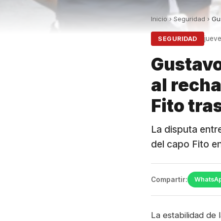
Inicio
›
Seguridad
›
Gus
jueve
SEGURIDAD
Gustavo
al rech
Fito tr
La disputa entr
del capo Fito e
Compartir:
WhatsA
La estabilidad de 