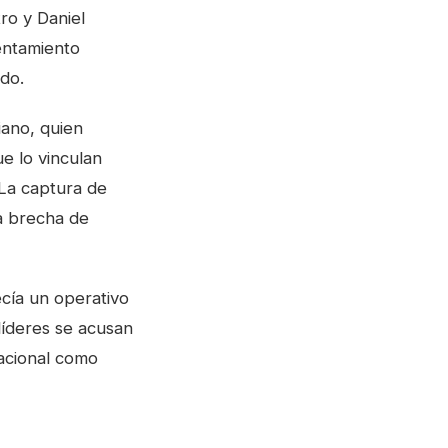
ro y Daniel
rentamiento
ado.
iano, quien
e lo vinculan
 La captura de
na brecha de
ecía un operativo
líderes se acusan
nacional como