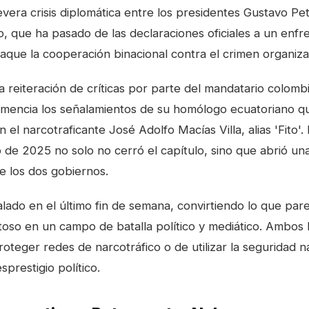
evera crisis diplomática entre los presidentes Gustavo Pet
o, que ha pasado de las declaraciones oficiales a un enf
jaque la cooperación binacional contra el crimen organiz
a reiteración de críticas por parte del mandatario colomb
encia los señalamientos de su homólogo ecuatoriano qu
 el narcotraficante José Adolfo Macías Villa, alias 'Fito'.
o de 2025 no solo no cerró el capítulo, sino que abrió u
e los dos gobiernos.
alado en el último fin de semana, convirtiendo lo que par
itoso en un campo de batalla político y mediático. Ambos 
teger redes de narcotráfico o de utilizar la seguridad 
prestigio político.