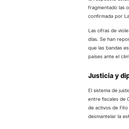
fragmentado las o
confirmada por
La
Las cifras de viol
días. Se han repor
que las bandas e
países ante el clim
Justicia y di
El sistema de just
entre fiscales de 
de activos de Fito
desmantelar la est