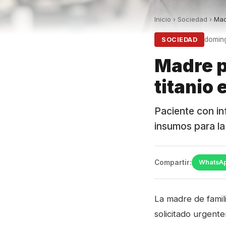
Inicio
›
Sociedad
›
Mad
doming
SOCIEDAD
Madre p
titanio 
Paciente con in
insumos para la
Compartir:
WhatsA
La madre de famil
solicitado urgente