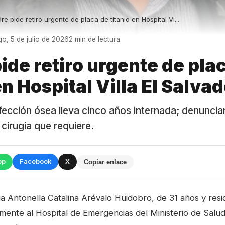
re pide retiro urgente de placa de titanio en Hospital Vi...
o, 5 de julio de 2026
2 min de lectura
ide retiro urgente de pla
en Hospital Villa El Salva
fección ósea lleva cinco años internada; denuncian
 cirugía que requiere.
pp
Facebook
X
Copiar enlace
ia Antonella Catalina Arévalo Huidobro, de 31 años y resi
mente al Hospital de Emergencias del Ministerio de Salud 