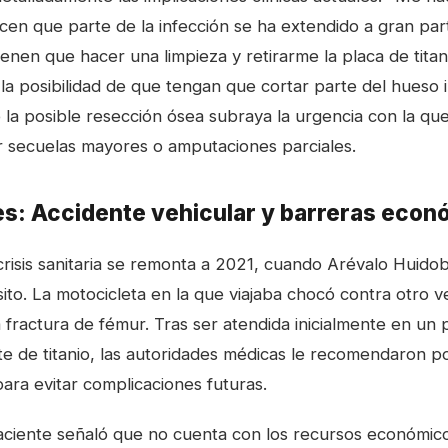
en que parte de la infección se ha extendido a gran par
ienen que hacer una limpieza y retirarme la placa de tita
 la posibilidad de que tengan que cortar parte del hueso 
 la posible resección ósea subraya la urgencia con la q
ar secuelas mayores o amputaciones parciales.
s: Accidente vehicular y barreras econ
crisis sanitaria se remonta a 2021, cuando Arévalo Huidob
ito. La motocicleta en la que viajaba chocó contra otro v
ractura de fémur. Tras ser atendida inicialmente en un p
ante de titanio, las autoridades médicas le recomendaron 
 para evitar complicaciones futuras.
aciente señaló que no cuenta con los recursos económico