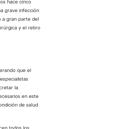
dos hace cinco
a grave infección
 a gran parte del
rúrgica y el retiro
terando que el
especialistas
cretar la
ecesarios en este
ondición de salud
cen todos los