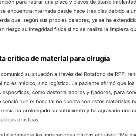
ención para retirar una placa y clavos de titanio implanta
 se encuentra internada desde hace tres días debido a un
ierda que, según sus propias palabras, ya se ha extendido
riesgo su integridad física si no se realiza la limpieza qui
a crítica de material para cirugía
comunicó su situación a través del Rotafono de RPP, rei
l no es médico, sino logístico. La paciente afirmó que los 
específicos, como destornilladores y fijadores, para con
o señaló que el hospital no cuenta con estos materiales n
encia ha prolongado su sufrimiento y ha agravado una c
edidas drásticas.
etalladamente las implicaciones clínicas actuales: "Me ha