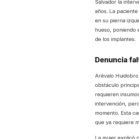
Salvador la interv
años. La paciente
en su pierna izqu
hueso, poniendo en 
de los implantes.
Denuncia falt
Arévalo Huidobro 
obstáculo principa
requieren insumos 
intervención, per
momento. Esta car
que ya requiere m
La mujer explicó d