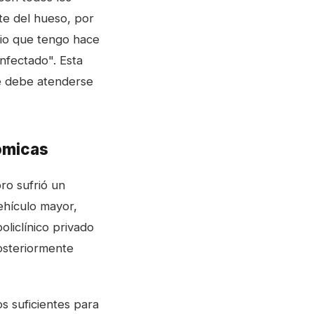
te del hueso, por
nio que tengo hace
infectado". Esta
ue debe atenderse
ómicas
ro sufrió un
ehículo mayor,
oliclínico privado
posteriormente
s suficientes para