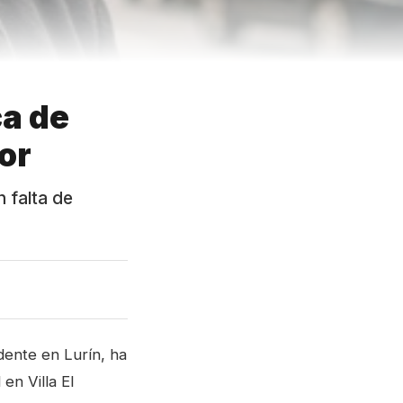
ca de
dor
 falta de
dente en Lurín, ha
en Villa El