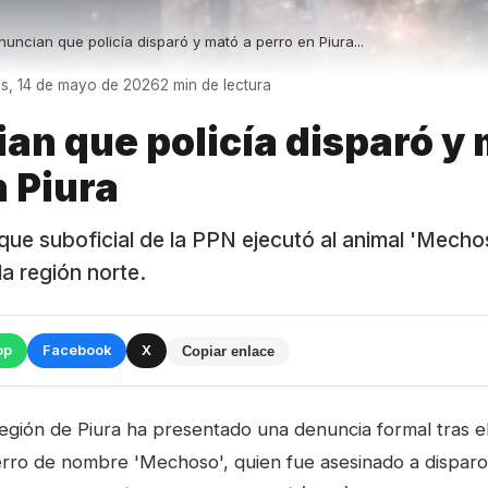
uncian que policía disparó y mató a perro en Piura...
es, 14 de mayo de 2026
2 min de lectura
an que policía disparó y 
n Piura
 que suboficial de la PPN ejecutó al animal 'Mecho
 la región norte.
pp
Facebook
X
Copiar enlace
región de Piura ha presentado una denuncia formal tras el
rro de nombre 'Mechoso', quien fue asesinado a disparo