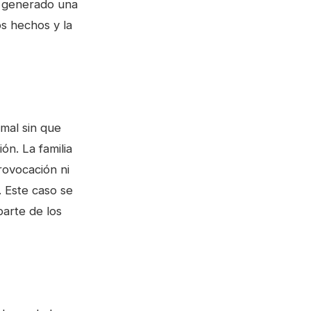
ha generado una
os hechos y la
imal sin que
ón. La familia
rovocación ni
. Este caso se
parte de los