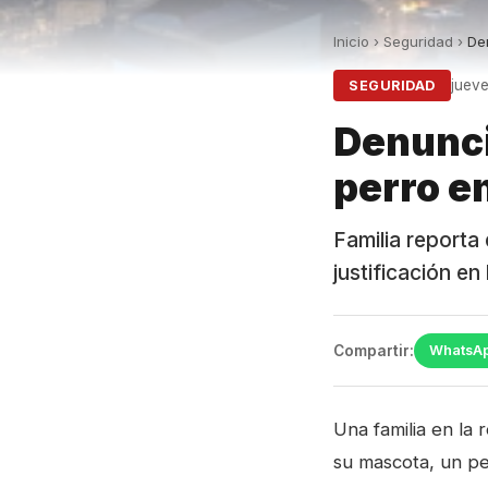
Inicio
›
Seguridad
›
Den
juev
SEGURIDAD
Denunci
perro e
Familia reporta
justificación en
Compartir:
WhatsA
Una familia en la 
su mascota, un pe