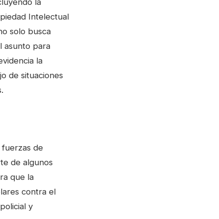
cluyendo la
opiedad Intelectual
 no solo busca
el asunto para
evidencia la
jo de situaciones
.
s fuerzas de
rte de algunos
ra que la
lares contra el
policial y