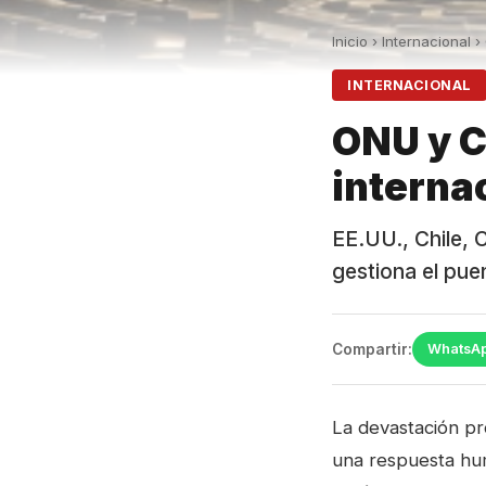
Inicio
›
Internacional
›
INTERNACIONAL
ONU y C
interna
EE.UU., Chile, 
gestiona el pue
Compartir:
WhatsA
La devastación p
una respuesta hum