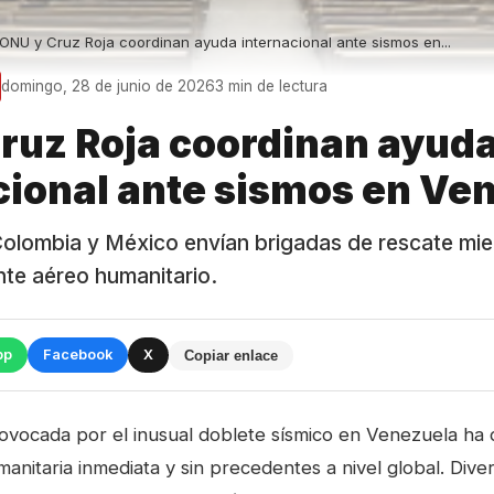
ONU y Cruz Roja coordinan ayuda internacional ante sismos en...
domingo, 28 de junio de 2026
3 min de lectura
ruz Roja coordinan ayud
cional ante sismos en Ve
Colombia y México envían brigadas de rescate mi
nte aéreo humanitario.
pp
Facebook
X
Copiar enlace
rovocada por el inusual doblete sísmico en Venezuela h
anitaria inmediata y sin precedentes a nivel global. Dive