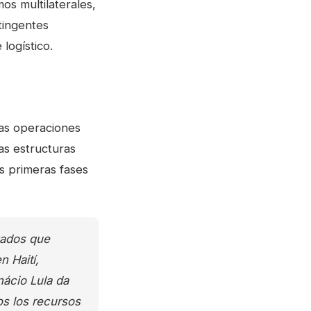
os multilaterales,
tingentes
logístico.
 las operaciones
las estructuras
as primeras fases
zados que
n Haití,
Inácio Lula da
os los recursos