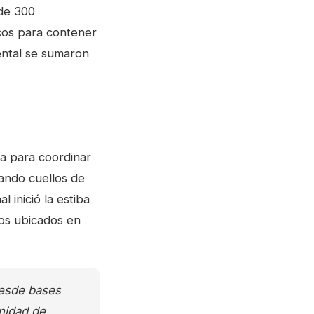
 de 300
cos para contener
ental se sumaron
a para coordinar
tando cuellos de
 inició la estiba
cos ubicados en
desde bases
unidad de