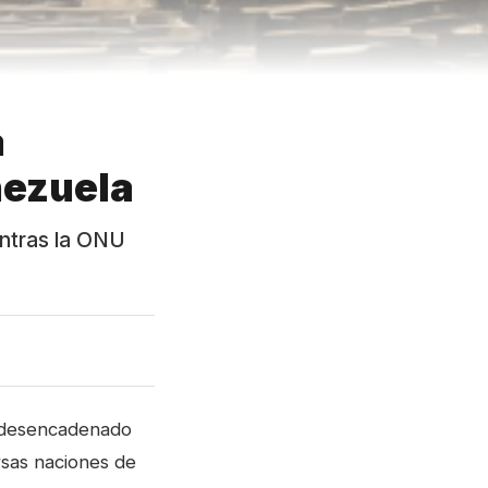
a
nezuela
entras la ONU
a desencadenado
rsas naciones de