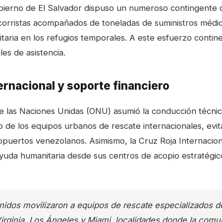
obierno de El Salvador dispuso un numeroso contingente
corristas acompañados de toneladas de suministros médi
itaria en los refugios temporales. A este esfuerzo contin
les de asistencia.
ternacional y soporte financiero
e las Naciones Unidas (ONU) asumió la conducción técnic
bo de los equipos urbanos de rescate internacionales, evi
opuertos venezolanos. Asimismo, la Cruz Roja Internacional
yuda humanitaria desde sus centros de acopio estratégi
nidos movilizaron a equipos de rescate especializados 
Virginia, Los Ángeles y Miami, localidades donde la com