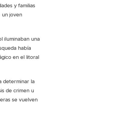
ades y familias
e un joven
ol iluminaban una
úsqueda había
ico en el litoral
a determinar la
sis de crimen u
teras se vuelven