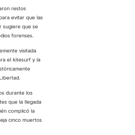
aron restos
para evitar que las
ar sugiere que se
dios forenses.
emente visitada
a el kitesurf y la
istóricamente
Libertad.
os durante los
tes que la llegada
ién complicó la
eja cinco muertos