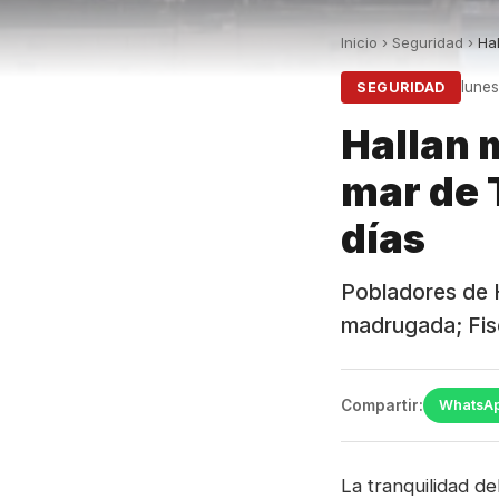
Inicio
›
Seguridad
›
Hal
lunes
SEGURIDAD
Hallan 
mar de T
días
Pobladores de 
madrugada; Fisc
Compartir:
WhatsA
La tranquilidad de