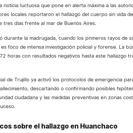
 noticia luctuosa que pone en alerta máxima a las autorid
res locales reportaron el hallazgo del cuerpo sin vida d
 tres días frente al mar de Buenos Aires.
rió durante la madrugada, cuando los primeros rayos de s
es foco de intensa investigación policial y forense. La b
72 horas con resultados negativos hasta este hallazgo trág
cial de Trujillo ya activó los protocolos de emergencia par
fallecimiento, descartando o confirmando posibles hipóte
uridad ciudadana y las medidas preventivas en zonas cos
suceso.
ticos sobre el hallazgo en Huanchaco