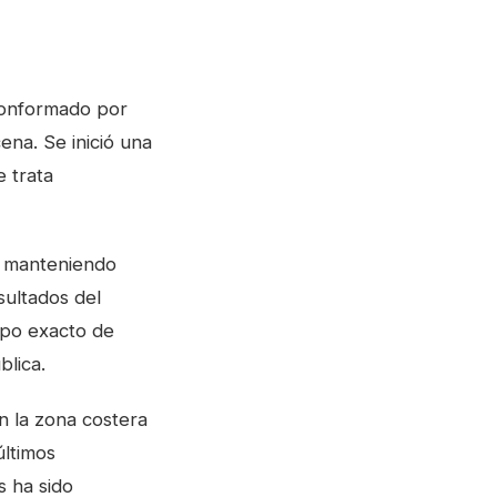
 conformado por
ena. Se inició una
e trata
l, manteniendo
sultados del
mpo exacto de
blica
.
n la zona costera
últimos
s ha sido