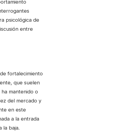
portamiento
interrogantes
era psicológica de
discusión entre
 de fortalecimiento
riente, que suelen
l ha mantenido o
dez del mercado y
nte en este
mada a la entrada
 la baja.