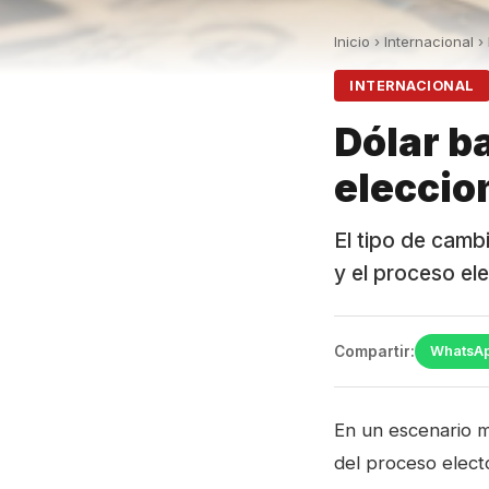
Inicio
›
Internacional
›
INTERNACIONAL
Dólar ba
eleccio
El tipo de camb
y el proceso ele
Compartir:
WhatsA
En un escenario m
del proceso electo