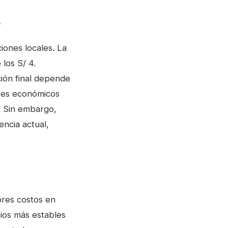
4
iones locales. La
 los S/ 4.
ción final depende
ores económicos
. Sin embargo,
encia actual,
ores costos en
cios más estables