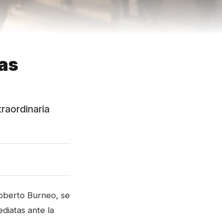
das
traordinaria
Roberto Burneo, se
ediatas ante la