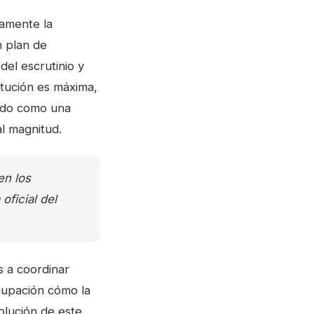
tamente la
n plan de
del escrutinio y
itución es máxima,
etado como una
al magnitud.
en los
oficial del
s a coordinar
cupación cómo la
solución de este