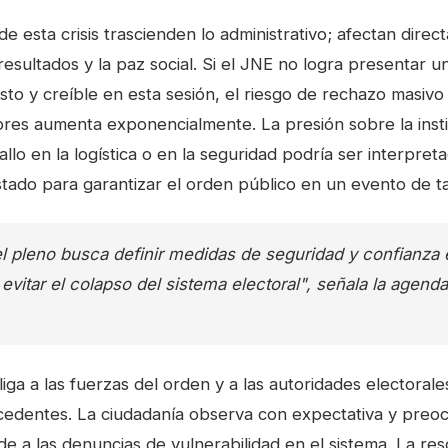
de esta crisis trascienden lo administrativo; afectan direc
 resultados y la paz social. Si el JNE no logra presentar u
to y creíble en esta sesión, el riesgo de rechazo masivo 
iores aumenta exponencialmente. La presión sobre la inst
allo en la logística o en la seguridad podría ser interpr
stado para garantizar el orden público en un evento de t
l pleno busca definir medidas de seguridad y confianza 
evitar el colapso del sistema electoral", señala la agenda 
iga a las fuerzas del orden y a las autoridades electorale
cedentes. La ciudadanía observa con expectativa y preo
de a las denuncias de vulnerabilidad en el sistema. La re