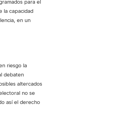
ogramados para el
e la capacidad
lencia, en un
n riesgo la
al debaten
posibles altercados
electoral no se
do así el derecho