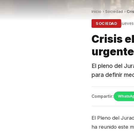
Inicio
›
Sociedad
›
Cri
jueves
SOCIEDAD
Crisis e
urgente
El pleno del Ju
para definir me
Compartir:
WhatsA
El Pleno del Jura
ha reunido este mi