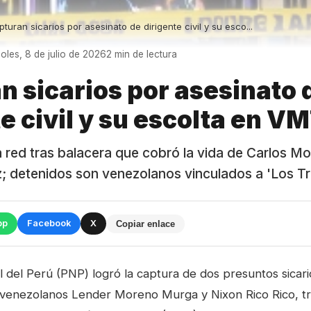
turan sicarios por asesinato de dirigente civil y su esco...
oles, 8 de julio de 2026
2 min de lectura
n sicarios por asesinato 
e civil y su escolta en V
 red tras balacera que cobró la vida de Carlos M
; detenidos son venezolanos vinculados a 'Los Truj
pp
Facebook
X
Copiar enlace
l del Perú (PNP) logró la captura de dos presuntos sicario
venezolanos Lender Moreno Murga y Nixon Rico Rico, tr