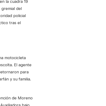
en la cuadra 19
 gremial del
oridad policial
tico tras el
na motocicleta
 escolta. El agente
 retornaron para
fán y su familia.
.
tención de Moreno
 Auxiliadora bajo