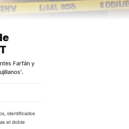
de
MT
ontes Farfán y
illanos'.
s, identificados
as el doble