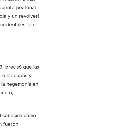
 puente peatonal
ola y un revólver)
ccidentales' por
 3, precisó que las
bro de cupos y
or la hegemonía en
riunfo,
al conocida como
án fueron