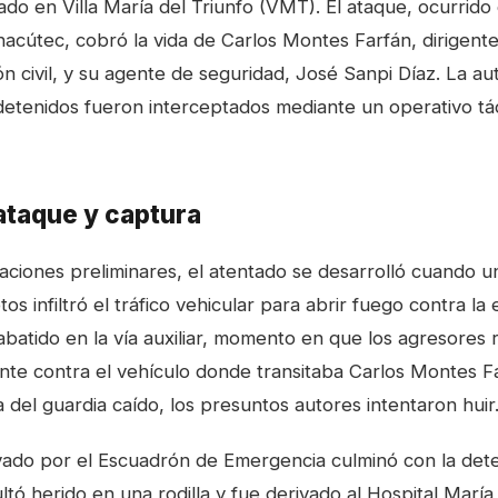
do en Villa María del Triunfo (VMT). El ataque, ocurrido 
hacútec, cobró la vida de Carlos Montes Farfán, dirigente
n civil, y su agente de seguridad, José Sanpi Díaz. La aut
detenidos fueron interceptados mediante un operativo tác
 ataque y captura
gaciones preliminares, el atentado se desarrolló cuando u
tos infiltró el tráfico vehicular para abrir fuego contra la
abatido en la vía auxiliar, momento en que los agresores
te contra el vehículo donde transitaba Carlos Montes Far
 del guardia caído, los presuntos autores intentaron huir
ivado por el Escuadrón de Emergencia culminó con la de
tó herido en una rodilla y fue derivado al Hospital María