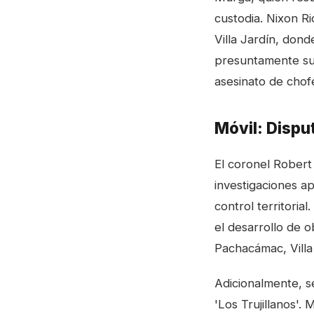
custodia. Nixon R
Villa Jardín, don
presuntamente sus
asesinato de cho
Móvil: Dispu
El coronel Robert 
investigaciones a
control territoria
el desarrollo de ob
Pachacámac, Villa
Adicionalmente, s
'Los Trujillanos'.