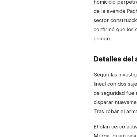
homicidio perpetra
de la avenida Pac
sector construcció
confirmó que los 
crimen.
Detalles del
Según las investi
lineal con dos suje
de seguridad fue 
disparar nuevamen
Tras robar el arma
El plan cerco act
Murga, quien resul