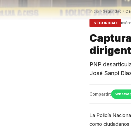
Inicio
›
Seguridad
›
Cap
miérc
SEGURIDAD
Captura
dirigent
PNP desarticula
José Sanpi Díaz
Compartir:
WhatsA
La Policía Naciona
como ciudadanos 