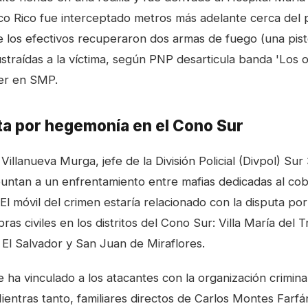
ico Rico fue interceptado metros más adelante cerca del
de los efectivos recuperaron dos armas de fuego (una pist
traídas a la víctima, según
PNP desarticula banda 'Los o
fer en SMP
.
ta por hegemonía en el Cono Sur
Villanueva Murga, jefe de la División Policial (Divpol) Sur
puntan a un enfrentamiento entre mafias dedicadas al co
l. El móvil del crimen estaría relacionado con la disputa p
ras civiles en los distritos del Cono Sur: Villa María del T
 El Salvador y San Juan de Miraflores.
e ha vinculado a los atacantes con la organización crimin
 Mientras tanto, familiares directos de Carlos Montes Farf