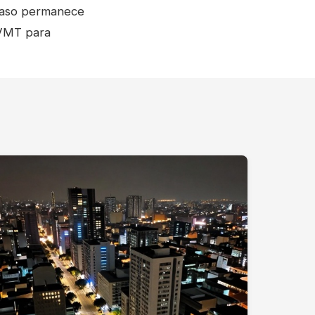
l caso permanece
e VMT para