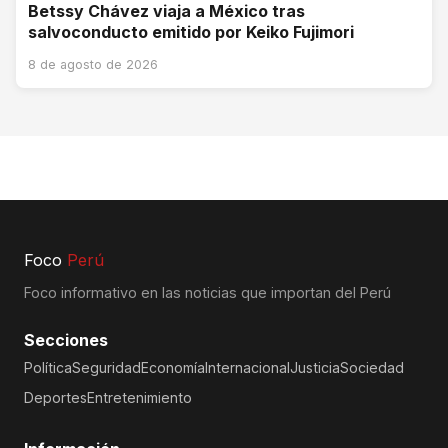
Betssy Chávez viaja a México tras
salvoconducto emitido por Keiko Fujimori
8 de agosto de 2026
Foco
Perú
Foco informativo en las noticias que importan del Perú
Secciones
Política
Seguridad
Economía
Internacional
Justicia
Sociedad
Deportes
Entretenimiento